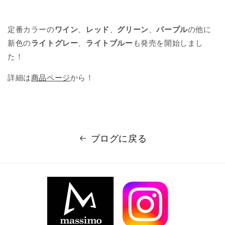
定番カラーの
ワイン
、
レッド
、
グリーン
、
パープル
の他に
新色の
ライトグレー
、
ライトブルー
も発売を開始しまし
た！
詳細は
商品ページ
から！
ブログに戻る