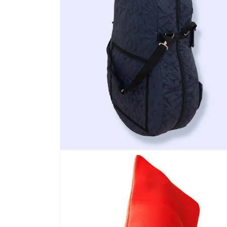
モ
ー
ダ
ル
で
メ
デ
ィ
ア