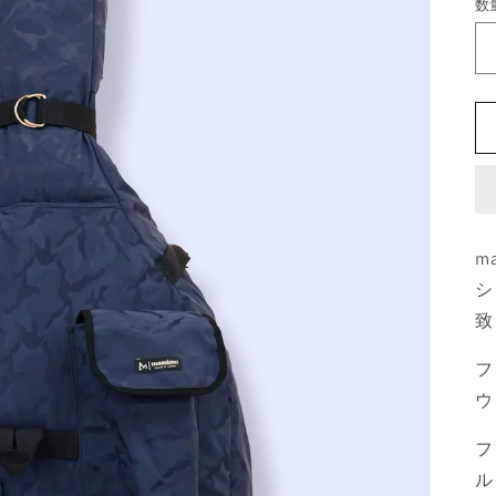
数
m
シ
致
フ
ウ
フ
ル