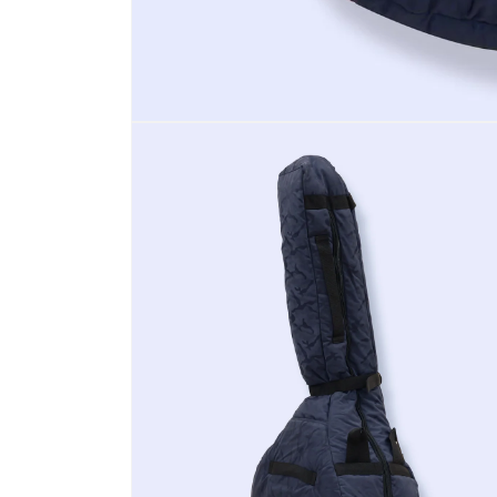
モ
ー
ダ
ル
で
メ
デ
ィ
ア
(1)
を
開
く