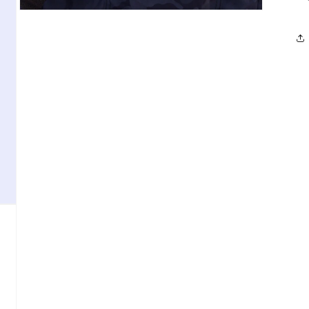
モ
ー
ダ
ル
で
メ
デ
ィ
ア
(3)
を
開
く