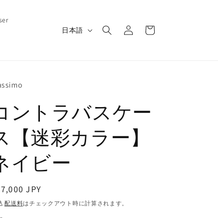
ロ
カ
ser
グ
言
ー
日本語
イ
語
ト
ン
ssimo
コントラバスケー
ス【迷彩カラー】
ネイビー
通
7,000 JPY
常
込
配送料
はチェックアウト時に計算されます。
価