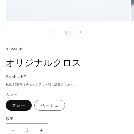
モ
ー
の
1
/
6
ダ
ル
で
massimo
メ
デ
オリジナルクロス
ィ
ア
(1)
(2
通
¥550 JPY
を
開
常
税込
配送料
はチェックアウト時に計算されます。
く
価
カラー
格
グレー
ベージュ
数量
オ
オ