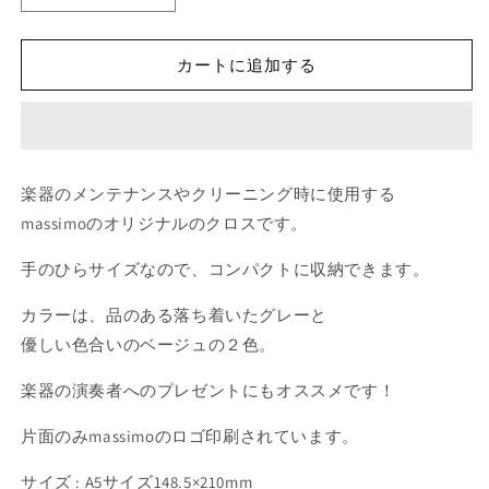
リ
リ
ジ
ジ
カートに追加する
ナ
ナ
ル
ル
ク
ク
ロ
ロ
ス
ス
楽器のメンテナンスやクリーニング時に使用する
の
の
massimoのオリジナルのクロスです。
数
数
量
量
手のひらサイズなので、コンパクトに収納できます。
を
を
減
増
カラーは、品のある落ち着いたグレーと
ら
や
優しい色合いのベージュの２色。
す
す
楽器の演奏者へのプレゼントにもオススメです！
片面のみmassimoのロゴ印刷されています。
サイズ : A5サイズ148.5×210mm