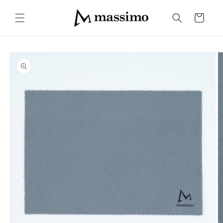
コンテ
カ
ンツに
ー
進む
ト
商品情
報にス
キップ